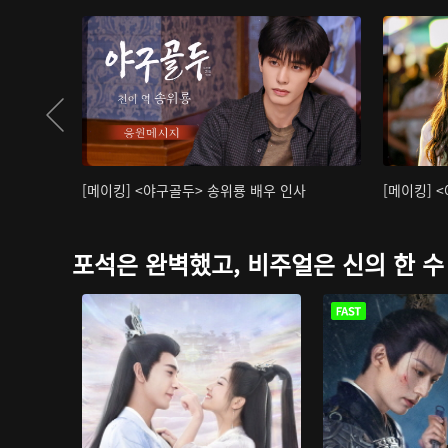
[메이킹] <야구골두> 송위룡 배우 인사
[메이킹] 
포석은 완벽했고, 비주얼은 신의 한 수