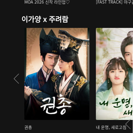
MOA 2026 신작 라인업♡
[FAST TRACK] 야
이가양 x 주려람
권총
내 운명, 새로고침