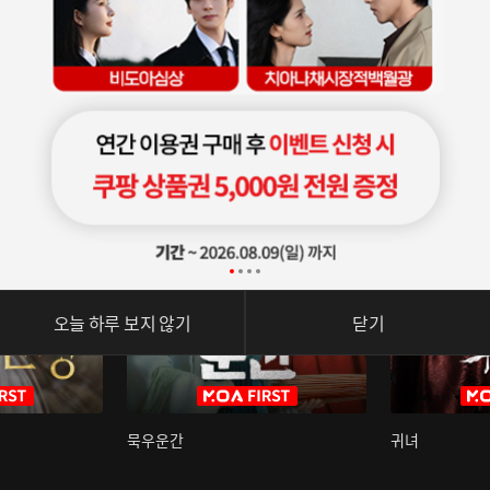
오늘 하루 보지 않기
닫기
묵우운간
귀녀