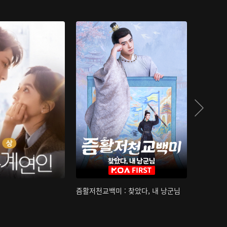
즘활저천교백미 : 찾았다, 내 낭군님
산하침