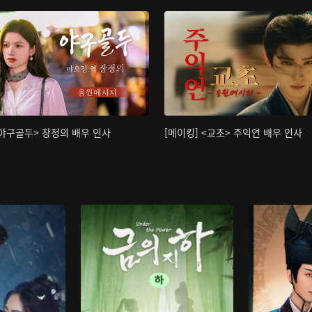
<야구골두> 장정의 배우 인사
[메이킹] <교초> 주익연 배우 인사