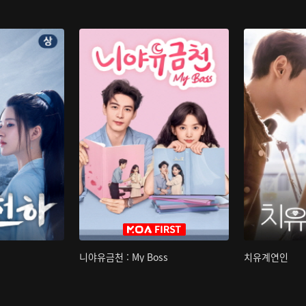
니야유금천 : My Boss
치유계연인