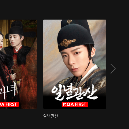
일념관산
국색방화