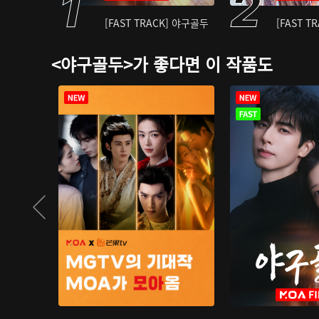
[FAST TRACK] 야구골두
[FAST T
<야구골두>가 좋다면 이 작품도