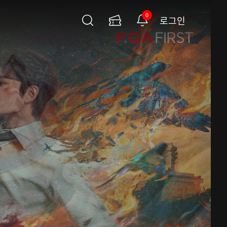
0
로그인
검
이
알
색
용
림
권
페
이
지