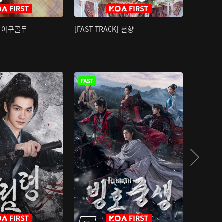
K] 야구골두
[FAST TRACK] 천향
소오강호 