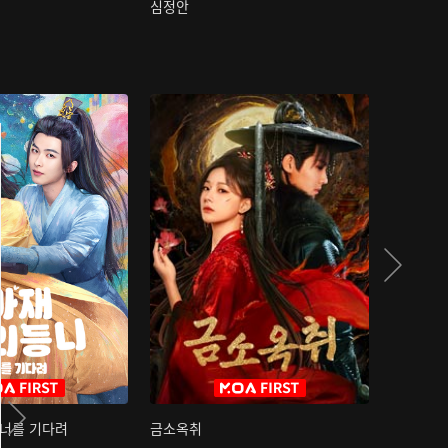
심정안
여과성음유
 너를 기다려
금소옥취
금수택심