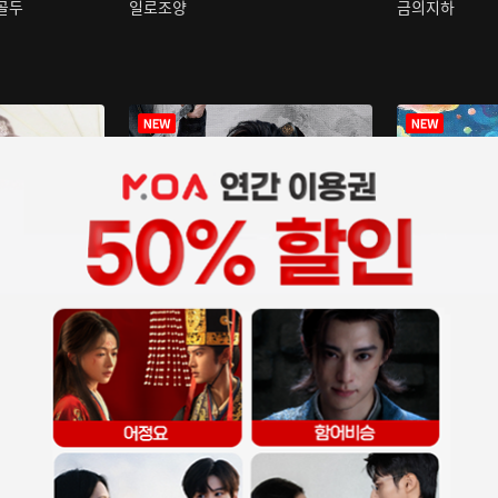
구골두
일로조양
금의지하
장중인
아재저리등니 :