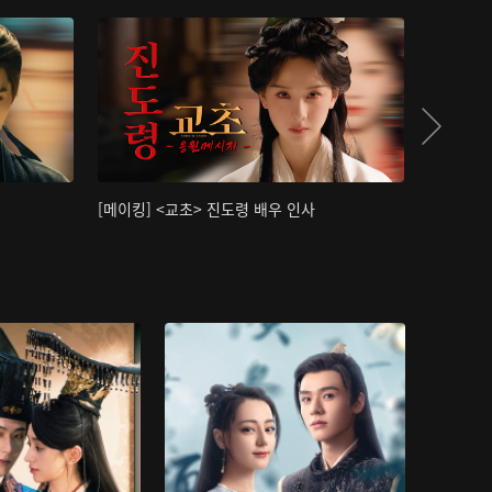
[메이킹] <교초> 진도령 배우 인사
[메이킹]