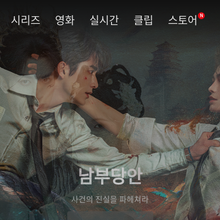
시리즈
영화
실시간
클립
스토어
N
남부당안
사건의 진실을 파헤쳐라