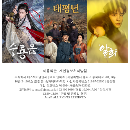
이용약관
|
개인정보처리방침
주식회사 에스제이엠엔씨 | 대표 안해조 | 서울특별시 송파구 송파대로 201, B동
16층 B-1609호 (문정동, 송파테라타워2) 사업자등록번호 218-87-02390 | 통신판
매업 신고번호 제-2024-서울송파-3233호
고객센터 cs_moa@sjmnc.co.kr | 02-400-6036 (평일 10:00~17:00 / 점심시간
12:30~13:30 / 주말 및 공휴일 휴무)
AsiaN. ALL RIGHTS RESERVED