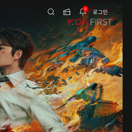
0
로그인
검
이
알
색
용
림
권
페
이
지