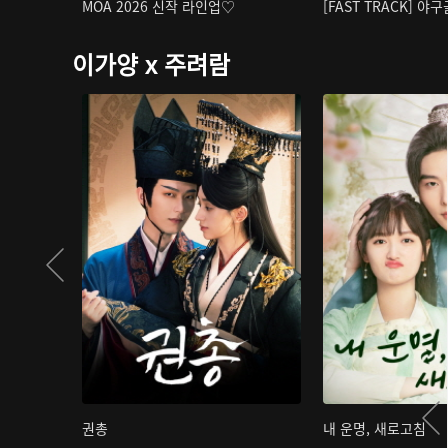
MOA 2026 신작 라인업♡
[FAST TRACK] 야
이가양 x 주려람
권총
내 운명, 새로고침