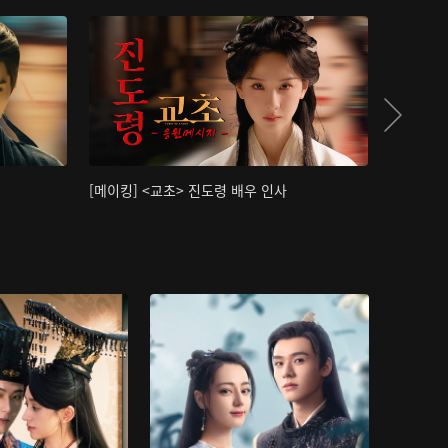
[메이킹] <교초> 진도령 배우 인사
[메이킹]