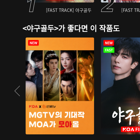
[FAST TRACK] 야구골두
[FAST T
<야구골두>가 좋다면 이 작품도