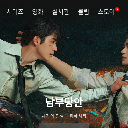
시리즈
영화
실시간
클립
스토어
N
남부당안
사건의 진실을 파헤쳐라