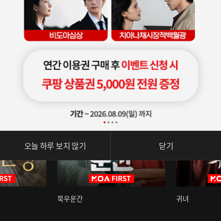
오늘 하루 보지 않기
닫기
묵우운간
귀녀