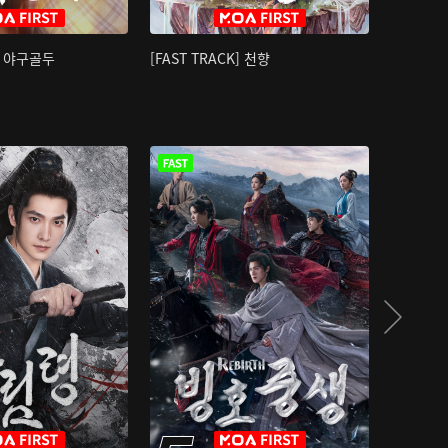
K] 야구골두
[FAST TRACK] 천향
소오강호 