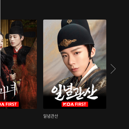
일념관산
국색방화