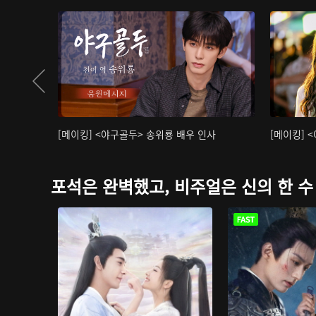
[메이킹] <야구골두> 송위룡 배우 인사
[메이킹] 
포석은 완벽했고, 비주얼은 신의 한 수