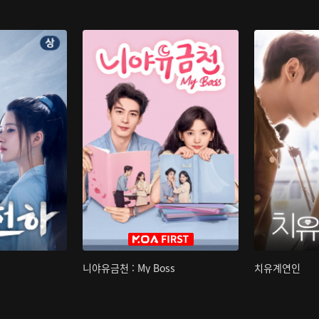
니야유금천 : My Boss
치유계연인