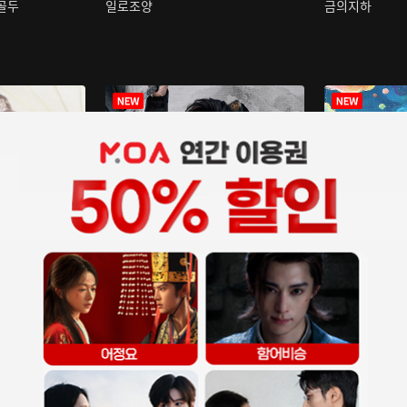
구골두
일로조양
금의지하
장중인
아재저리등니 :