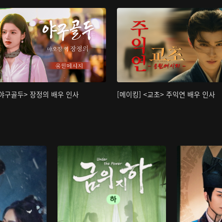
<야구골두> 장정의 배우 인사
[메이킹] <교초> 주익연 배우 인사