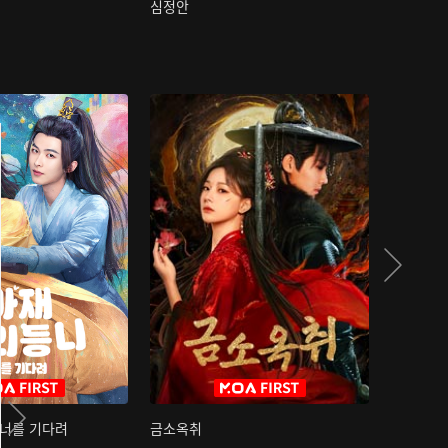
심정안
여과성음유
 너를 기다려
금소옥취
금수택심