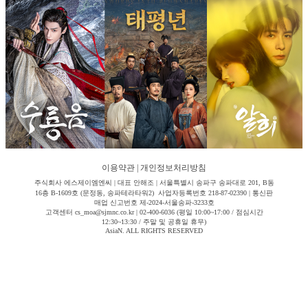
이용약관
|
개인정보처리방침
주식회사 에스제이엠엔씨 | 대표 안해조 | 서울특별시 송파구 송파대로 201, B동
16층 B-1609호 (문정동, 송파테라타워2) 사업자등록번호 218-87-02390 | 통신판
매업 신고번호 제-2024-서울송파-3233호
고객센터 cs_moa@sjmnc.co.kr | 02-400-6036 (평일 10:00~17:00 / 점심시간
12:30~13:30 / 주말 및 공휴일 휴무)
AsiaN. ALL RIGHTS RESERVED