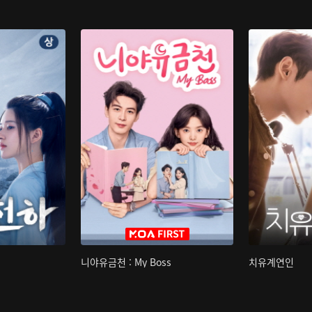
니야유금천 : My Boss
치유계연인