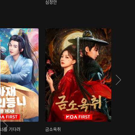
심정안
여과성음유
 너를 기다려
금소옥취
금수택심