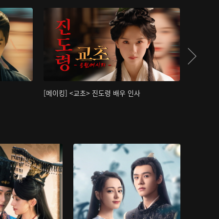
[메이킹] <교초> 진도령 배우 인사
[메이킹]