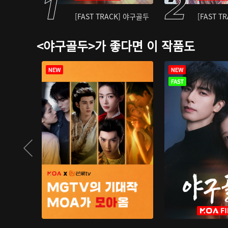
[FAST TRACK] 야구골두
[FAST T
<야구골두>가 좋다면 이 작품도