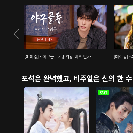
[메이킹] <야구골두> 송위룡 배우 인사
[메이킹] 
포석은 완벽했고, 비주얼은 신의 한 수