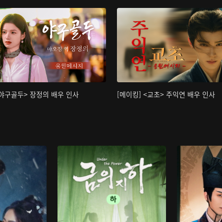
<야구골두> 장정의 배우 인사
[메이킹] <교초> 주익연 배우 인사