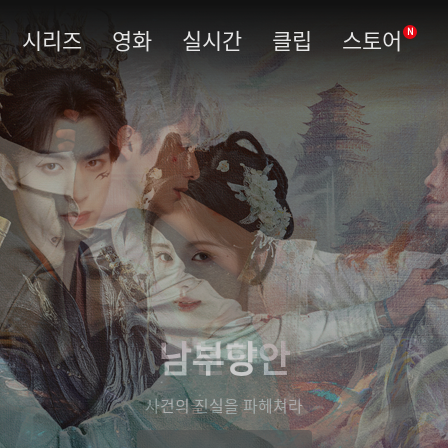
시리즈
영화
실시간
클립
스토어
N
남부당안
사건의 진실을 파헤쳐라