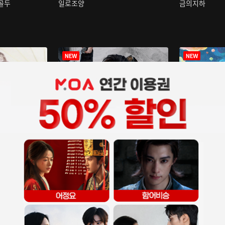
구골두
일로조양
금의지하
장중인
아재저리등니 :