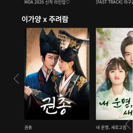
MOA 2026 신작 라인업♡
[FAST TRACK] 야
이가양 x 주려람
권총
내 운명, 새로고침