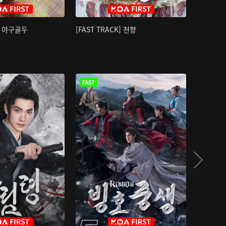
K] 야구골두
[FAST TRACK] 천향
소오강호 