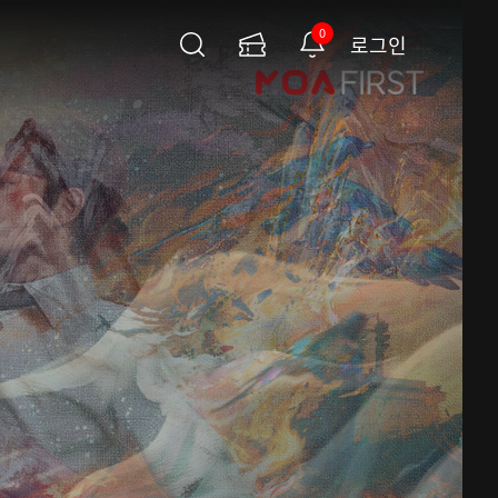
0
로그인
검
이
알
색
용
림
권
페
이
지