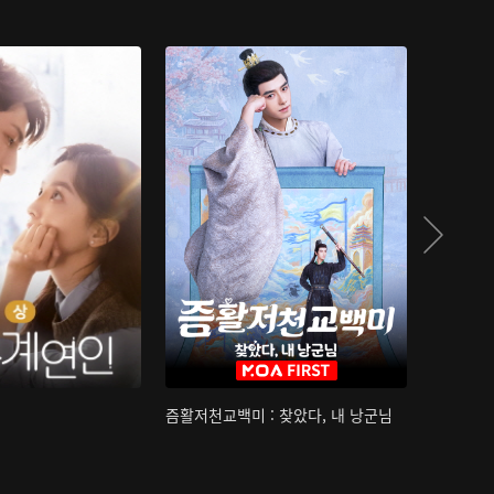
즘활저천교백미 : 찾았다, 내 낭군님
산하침