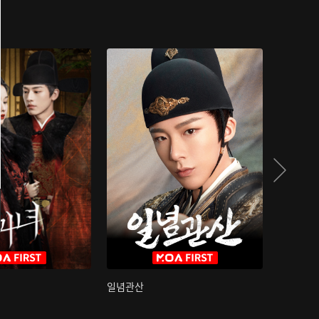
일념관산
국색방화