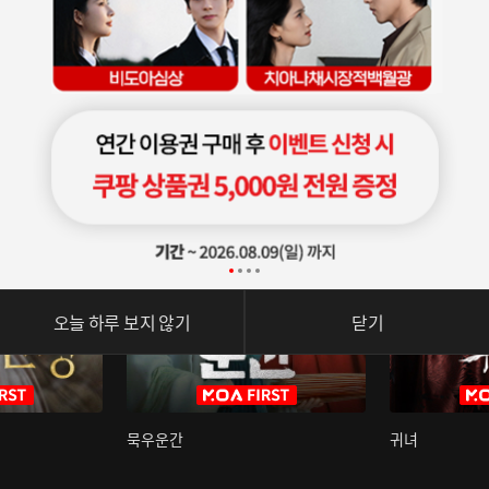
오늘 하루 보지 않기
닫기
묵우운간
귀녀