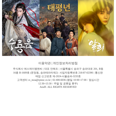
이용약관
|
개인정보처리방침
주식회사 에스제이엠엔씨 | 대표 안해조 | 서울특별시 송파구 송파대로 201, B동
16층 B-1609호 (문정동, 송파테라타워2) 사업자등록번호 218-87-02390 | 통신판
매업 신고번호 제-2024-서울송파-3233호
고객센터 cs_moa@sjmnc.co.kr | 02-400-6036 (평일 10:00~17:00 / 점심시간
12:30~13:30 / 주말 및 공휴일 휴무)
AsiaN. ALL RIGHTS RESERVED