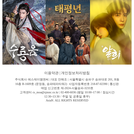
이용약관
|
개인정보처리방침
주식회사 에스제이엠엔씨 | 대표 안해조 | 서울특별시 송파구 송파대로 201, B동
16층 B-1609호 (문정동, 송파테라타워2) 사업자등록번호 218-87-02390 | 통신판
매업 신고번호 제-2024-서울송파-3233호
고객센터 cs_moa@sjmnc.co.kr | 02-400-6036 (평일 10:00~17:00 / 점심시간
12:30~13:30 / 주말 및 공휴일 휴무)
AsiaN. ALL RIGHTS RESERVED