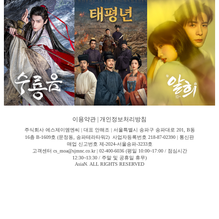
이용약관
|
개인정보처리방침
주식회사 에스제이엠엔씨 | 대표 안해조 | 서울특별시 송파구 송파대로 201, B동
16층 B-1609호 (문정동, 송파테라타워2) 사업자등록번호 218-87-02390 | 통신판
매업 신고번호 제-2024-서울송파-3233호
고객센터 cs_moa@sjmnc.co.kr | 02-400-6036 (평일 10:00~17:00 / 점심시간
12:30~13:30 / 주말 및 공휴일 휴무)
AsiaN. ALL RIGHTS RESERVED