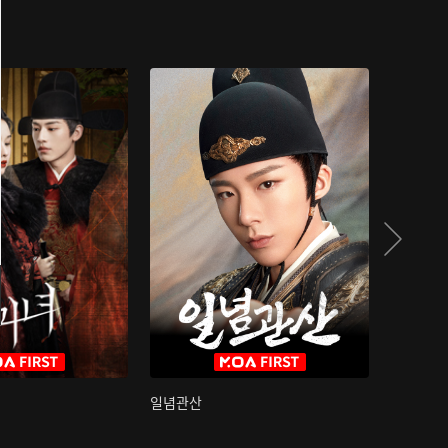
일념관산
국색방화