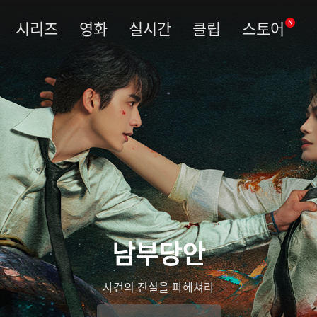
시리즈
영화
실시간
클립
스토어
N
남부당안
사건의 진실을 파헤쳐라