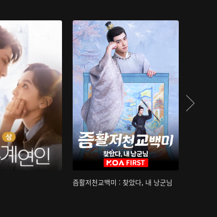
즘활저천교백미 : 찾았다, 내 낭군님
산하침