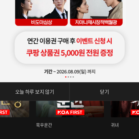
오늘 하루 보지 않기
닫기
묵우운간
귀녀