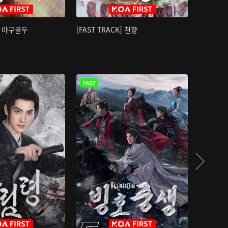
K] 야구골두
[FAST TRACK] 천향
소오강호 