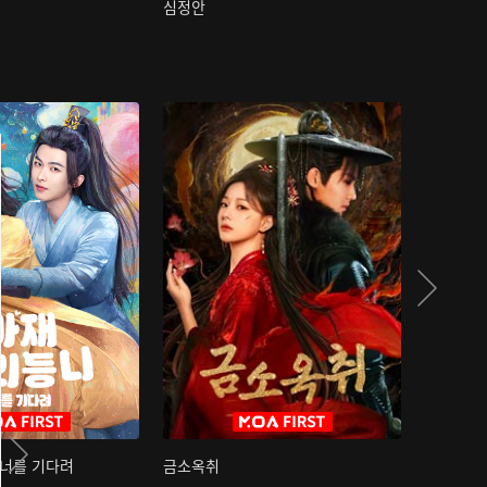
심정안
여과성음유
 너를 기다려
금소옥취
금수택심