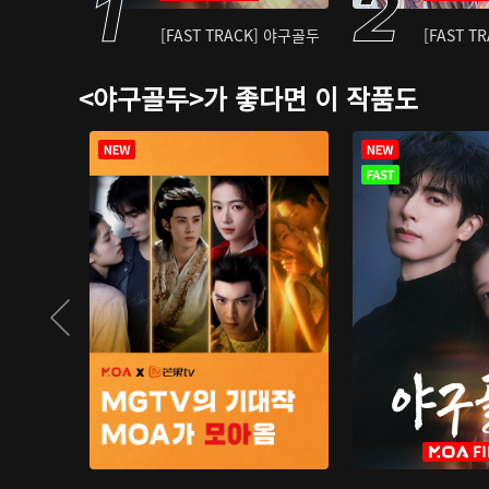
[FAST TRACK] 야구골두
[FAST T
<야구골두>가 좋다면 이 작품도