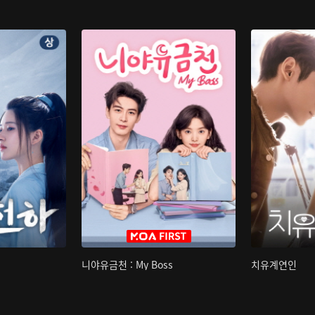
니야유금천 : My Boss
치유계연인