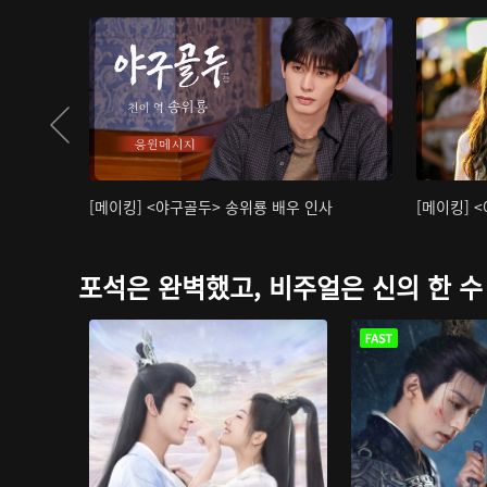
[메이킹] <야구골두> 송위룡 배우 인사
[메이킹] 
포석은 완벽했고, 비주얼은 신의 한 수