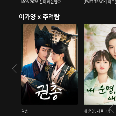
MOA 2026 신작 라인업♡
[FAST TRACK] 야
이가양 x 주려람
권총
내 운명, 새로고침