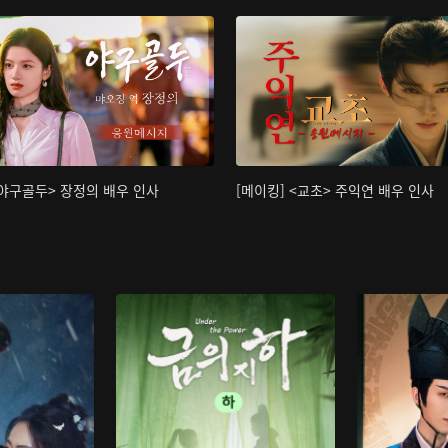
<야구골두> 장정의 배우 인사
[메이킹] <교초> 주익연 배우 인사