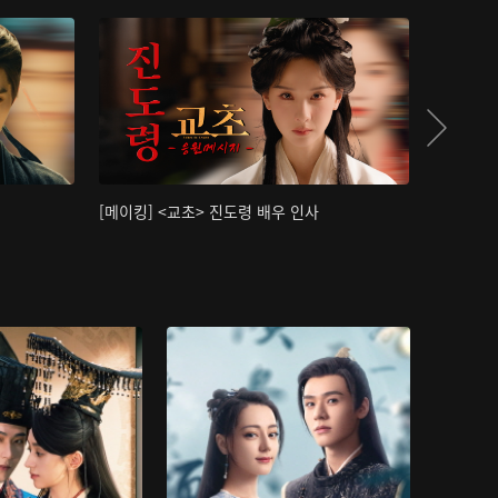
[메이킹] <교초> 진도령 배우 인사
[메이킹]