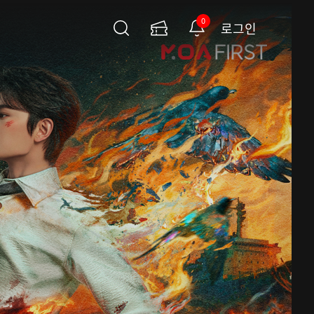
0
로그인
검
이
알
색
용
림
권
페
이
지