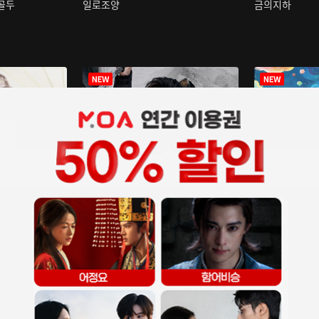
구골두
일로조양
금의지하
장중인
아재저리등니 :