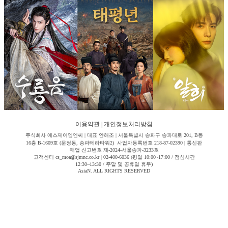
이용약관
|
개인정보처리방침
주식회사 에스제이엠엔씨 | 대표 안해조 | 서울특별시 송파구 송파대로 201, B동
16층 B-1609호 (문정동, 송파테라타워2) 사업자등록번호 218-87-02390 | 통신판
매업 신고번호 제-2024-서울송파-3233호
고객센터 cs_moa@sjmnc.co.kr | 02-400-6036 (평일 10:00~17:00 / 점심시간
12:30~13:30 / 주말 및 공휴일 휴무)
AsiaN. ALL RIGHTS RESERVED