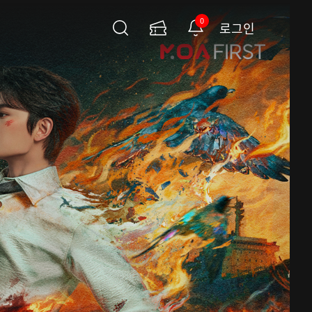
0
로그인
검
이
알
색
용
림
권
페
이
지