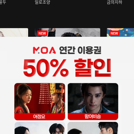
구골두
일로조양
금의지하
장중인
아재저리등니 :