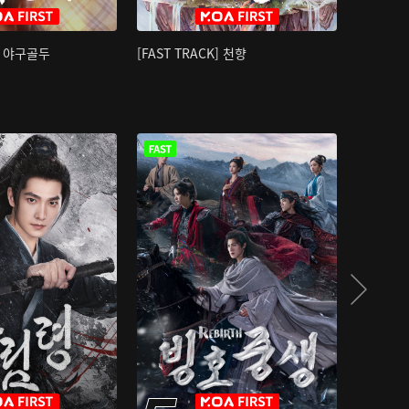
K] 야구골두
[FAST TRACK] 천향
소오강호 