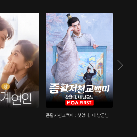
즘활저천교백미 : 찾았다, 내 낭군님
산하침