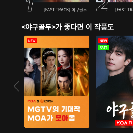
[FAST TRACK] 야구골두
[FAST T
<야구골두>가 좋다면 이 작품도