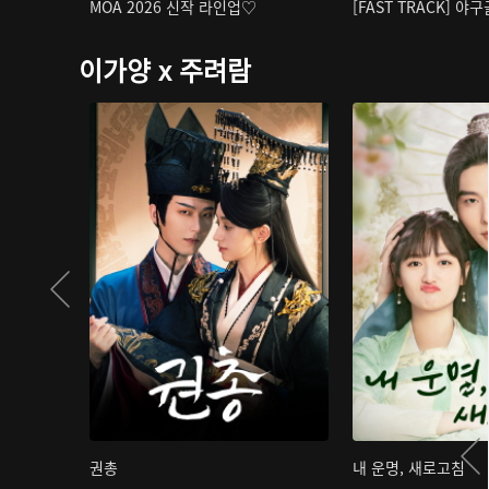
MOA 2026 신작 라인업♡
[FAST TRACK] 야
이가양 x 주려람
권총
내 운명, 새로고침