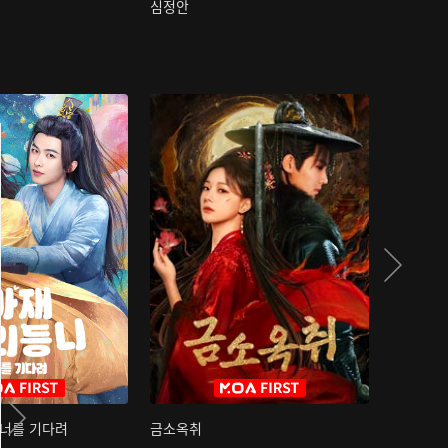
심정안
여과성음유
 너를 기다려
금소옥취
금수택심