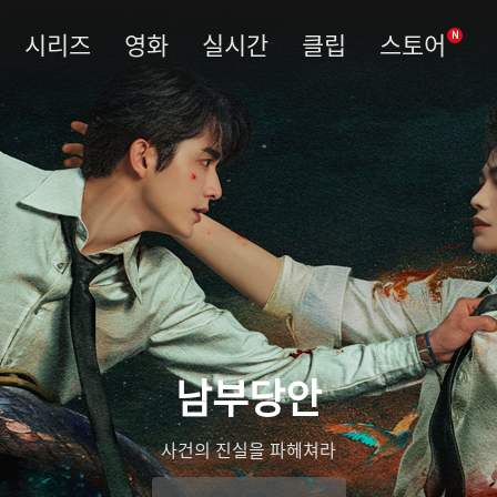
시리즈
영화
실시간
클립
스토어
N
남부당안
사건의 진실을 파헤쳐라