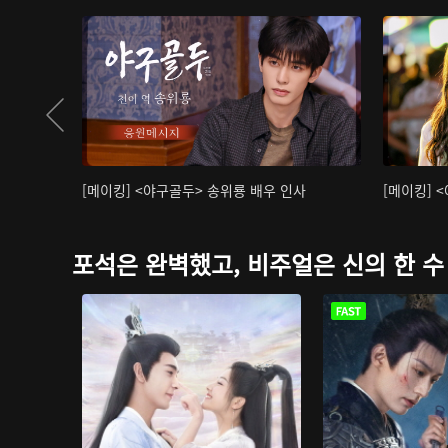
[메이킹] <야구골두> 송위룡 배우 인사
[메이킹] 
포석은 완벽했고, 비주얼은 신의 한 수