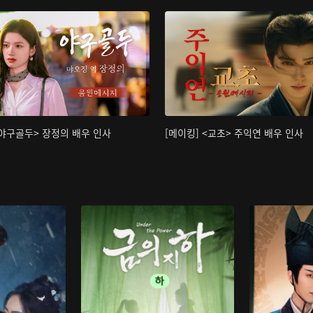
<야구골두> 장정의 배우 인사
[메이킹] <교초> 주익연 배우 인사