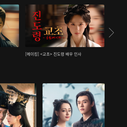
[메이킹] <교초> 진도령 배우 인사
[메이킹]