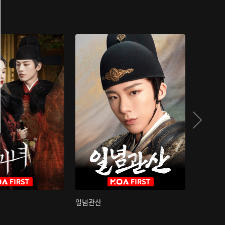
일념관산
국색방화