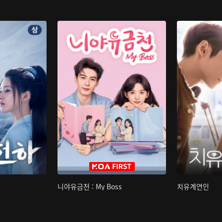
니야유금천 : My Boss
치유계연인