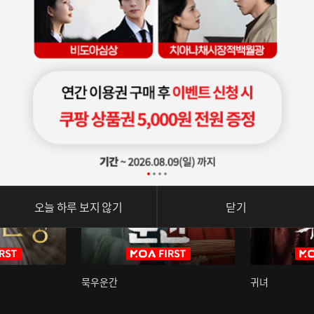
오늘 하루 보지 않기
닫기
묵우운간
귀녀