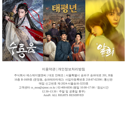
이용약관
|
개인정보처리방침
주식회사 에스제이엠엔씨 | 대표 안해조 | 서울특별시 송파구 송파대로 201, B동
16층 B-1609호 (문정동, 송파테라타워2) 사업자등록번호 218-87-02390 | 통신판
매업 신고번호 제-2024-서울송파-3233호
고객센터 cs_moa@sjmnc.co.kr | 02-400-6036 (평일 10:00~17:00 / 점심시간
12:30~13:30 / 주말 및 공휴일 휴무)
AsiaN. ALL RIGHTS RESERVED