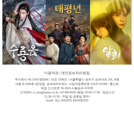
이용약관
|
개인정보처리방침
주식회사 에스제이엠엔씨 | 대표 안해조 | 서울특별시 송파구 송파대로 201, B동
16층 B-1609호 (문정동, 송파테라타워2) 사업자등록번호 218-87-02390 | 통신판
매업 신고번호 제-2024-서울송파-3233호
고객센터 cs_moa@sjmnc.co.kr | 02-400-6036 (평일 10:00~17:00 / 점심시간
12:30~13:30 / 주말 및 공휴일 휴무)
AsiaN. ALL RIGHTS RESERVED