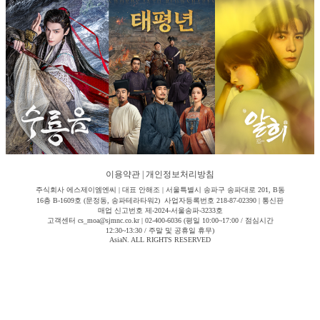
이용약관
|
개인정보처리방침
주식회사 에스제이엠엔씨 | 대표 안해조 | 서울특별시 송파구 송파대로 201, B동
16층 B-1609호 (문정동, 송파테라타워2) 사업자등록번호 218-87-02390 | 통신판
매업 신고번호 제-2024-서울송파-3233호
고객센터 cs_moa@sjmnc.co.kr | 02-400-6036 (평일 10:00~17:00 / 점심시간
12:30~13:30 / 주말 및 공휴일 휴무)
AsiaN. ALL RIGHTS RESERVED