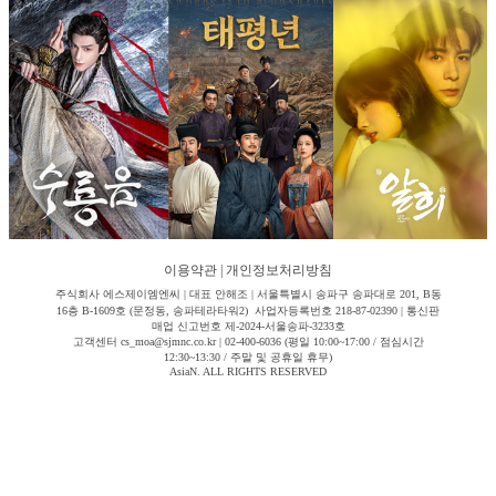
이용약관
|
개인정보처리방침
주식회사 에스제이엠엔씨 | 대표 안해조 | 서울특별시 송파구 송파대로 201, B동
16층 B-1609호 (문정동, 송파테라타워2) 사업자등록번호 218-87-02390 | 통신판
매업 신고번호 제-2024-서울송파-3233호
고객센터 cs_moa@sjmnc.co.kr | 02-400-6036 (평일 10:00~17:00 / 점심시간
12:30~13:30 / 주말 및 공휴일 휴무)
AsiaN. ALL RIGHTS RESERVED