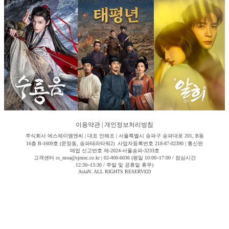
이용약관
|
개인정보처리방침
주식회사 에스제이엠엔씨 | 대표 안해조 | 서울특별시 송파구 송파대로 201, B동
16층 B-1609호 (문정동, 송파테라타워2) 사업자등록번호 218-87-02390 | 통신판
매업 신고번호 제-2024-서울송파-3233호
고객센터 cs_moa@sjmnc.co.kr | 02-400-6036 (평일 10:00~17:00 / 점심시간
12:30~13:30 / 주말 및 공휴일 휴무)
AsiaN. ALL RIGHTS RESERVED