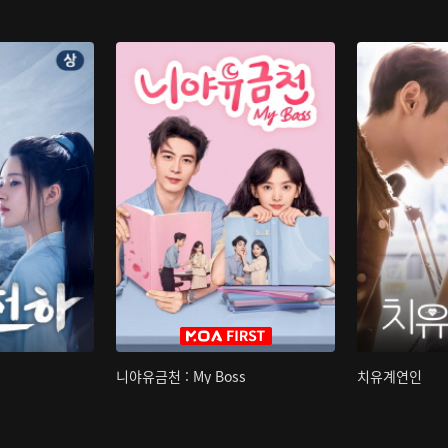
니야유금천 : My Boss
치유계연인