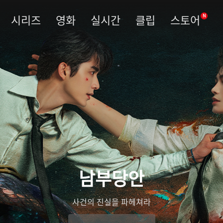
시리즈
영화
실시간
클립
스토어
N
남부당안
사건의 진실을 파헤쳐라