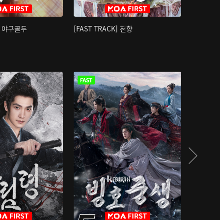
K] 야구골두
[FAST TRACK] 천향
소오강호 