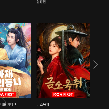
심정안
여과성음유
 너를 기다려
금소옥취
금수택심