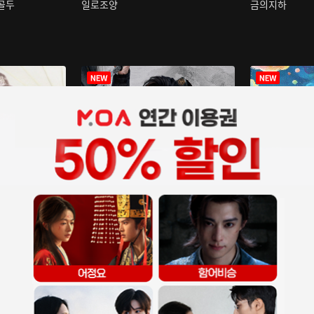
구골두
일로조양
금의지하
장중인
아재저리등니 :