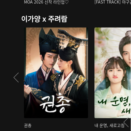
MOA 2026 신작 라인업♡
[FAST TRACK] 야
이가양 x 주려람
권총
내 운명, 새로고침