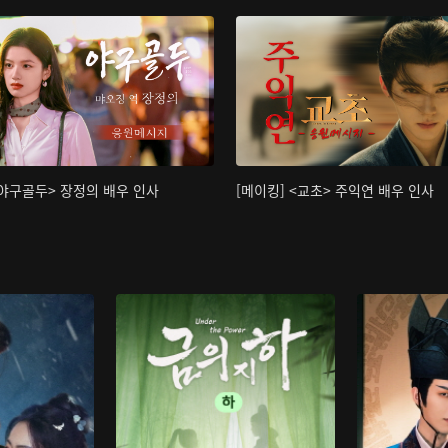
<야구골두> 장정의 배우 인사
[메이킹] <교초> 주익연 배우 인사