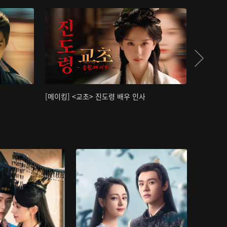
[메이킹] <교초> 진도령 배우 인사
[메이킹]