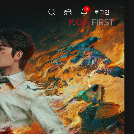
0
로그인
검
이
알
색
용
림
권
페
이
지