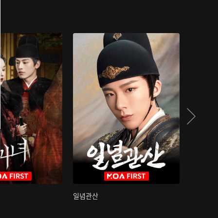
일념관산
국색방화