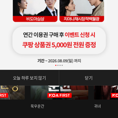
오늘 하루 보지 않기
닫기
묵우운간
귀녀