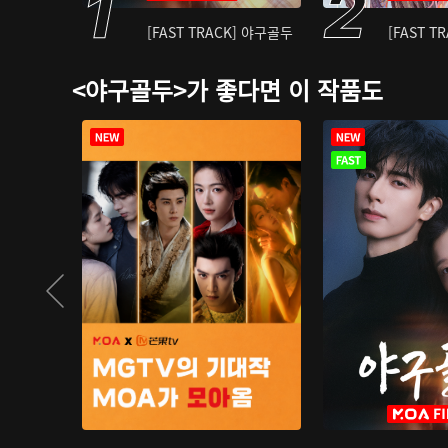
[FAST TRACK] 야구골두
[FAST T
<야구골두>가 좋다면 이 작품도