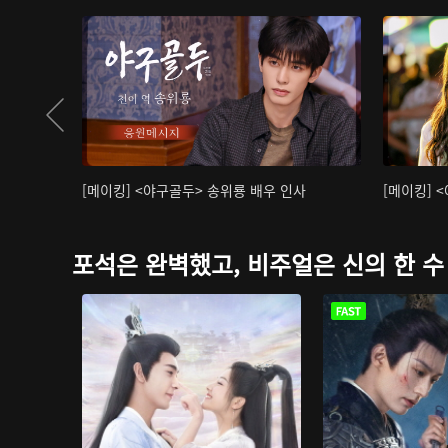
[메이킹] <야구골두> 송위룡 배우 인사
[메이킹] 
포석은 완벽했고, 비주얼은 신의 한 수