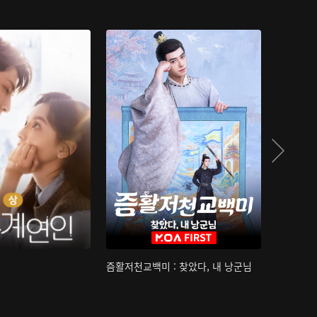
즘활저천교백미 : 찾았다, 내 낭군님
산하침