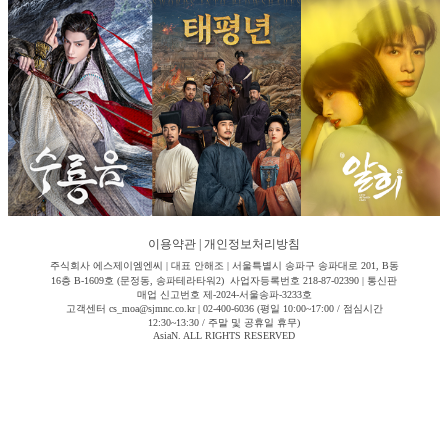
이용약관
|
개인정보처리방침
주식회사 에스제이엠엔씨 | 대표 안해조 | 서울특별시 송파구 송파대로 201, B동
16층 B-1609호 (문정동, 송파테라타워2) 사업자등록번호 218-87-02390 | 통신판
매업 신고번호 제-2024-서울송파-3233호
고객센터 cs_moa@sjmnc.co.kr | 02-400-6036 (평일 10:00~17:00 / 점심시간
12:30~13:30 / 주말 및 공휴일 휴무)
AsiaN. ALL RIGHTS RESERVED