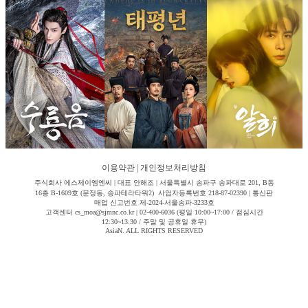
이용약관
|
개인정보처리방침
주식회사 에스제이엠엔씨 | 대표 안해조 | 서울특별시 송파구 송파대로 201, B동
16층 B-1609호 (문정동, 송파테라타워2) 사업자등록번호 218-87-02390 | 통신판
매업 신고번호 제-2024-서울송파-3233호
고객센터 cs_moa@sjmnc.co.kr | 02-400-6036 (평일 10:00~17:00 / 점심시간
12:30~13:30 / 주말 및 공휴일 휴무)
AsiaN. ALL RIGHTS RESERVED