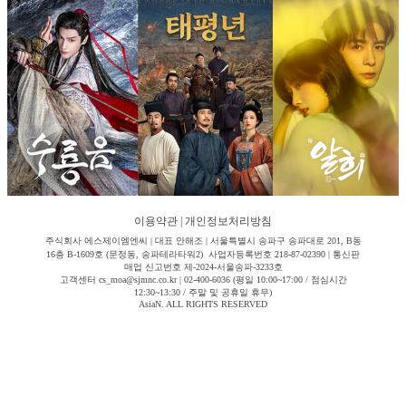
이용약관
|
개인정보처리방침
주식회사 에스제이엠엔씨 | 대표 안해조 | 서울특별시 송파구 송파대로 201, B동
16층 B-1609호 (문정동, 송파테라타워2) 사업자등록번호 218-87-02390 | 통신판
매업 신고번호 제-2024-서울송파-3233호
고객센터 cs_moa@sjmnc.co.kr | 02-400-6036 (평일 10:00~17:00 / 점심시간
12:30~13:30 / 주말 및 공휴일 휴무)
AsiaN. ALL RIGHTS RESERVED