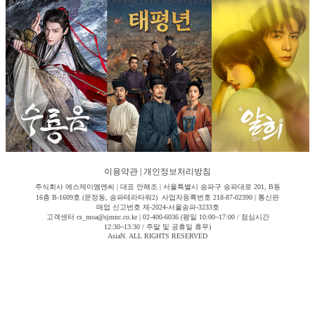
이용약관
|
개인정보처리방침
주식회사 에스제이엠엔씨 | 대표 안해조 | 서울특별시 송파구 송파대로 201, B동
16층 B-1609호 (문정동, 송파테라타워2) 사업자등록번호 218-87-02390 | 통신판
매업 신고번호 제-2024-서울송파-3233호
고객센터 cs_moa@sjmnc.co.kr | 02-400-6036 (평일 10:00~17:00 / 점심시간
12:30~13:30 / 주말 및 공휴일 휴무)
AsiaN. ALL RIGHTS RESERVED