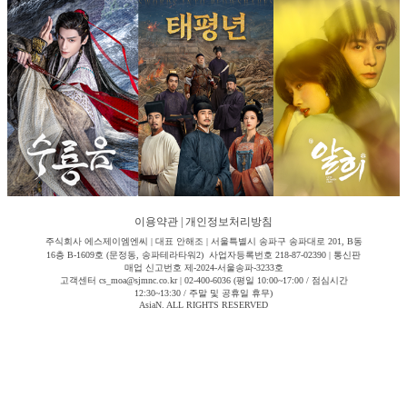
이용약관
|
개인정보처리방침
주식회사 에스제이엠엔씨 | 대표 안해조 | 서울특별시 송파구 송파대로 201, B동
16층 B-1609호 (문정동, 송파테라타워2) 사업자등록번호 218-87-02390 | 통신판
매업 신고번호 제-2024-서울송파-3233호
고객센터 cs_moa@sjmnc.co.kr | 02-400-6036 (평일 10:00~17:00 / 점심시간
12:30~13:30 / 주말 및 공휴일 휴무)
AsiaN. ALL RIGHTS RESERVED