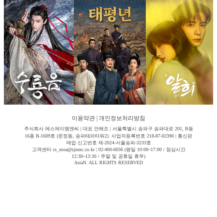
이용약관
|
개인정보처리방침
주식회사 에스제이엠엔씨 | 대표 안해조 | 서울특별시 송파구 송파대로 201, B동
16층 B-1609호 (문정동, 송파테라타워2) 사업자등록번호 218-87-02390 | 통신판
매업 신고번호 제-2024-서울송파-3233호
고객센터 cs_moa@sjmnc.co.kr | 02-400-6036 (평일 10:00~17:00 / 점심시간
12:30~13:30 / 주말 및 공휴일 휴무)
AsiaN. ALL RIGHTS RESERVED