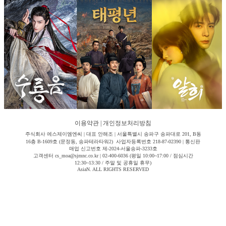
이용약관
|
개인정보처리방침
주식회사 에스제이엠엔씨 | 대표 안해조 | 서울특별시 송파구 송파대로 201, B동
16층 B-1609호 (문정동, 송파테라타워2) 사업자등록번호 218-87-02390 | 통신판
매업 신고번호 제-2024-서울송파-3233호
고객센터 cs_moa@sjmnc.co.kr | 02-400-6036 (평일 10:00~17:00 / 점심시간
12:30~13:30 / 주말 및 공휴일 휴무)
AsiaN. ALL RIGHTS RESERVED