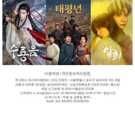
이용약관
|
개인정보처리방침
주식회사 에스제이엠엔씨 | 대표 안해조 | 서울특별시 송파구 송파대로 201, B동
16층 B-1609호 (문정동, 송파테라타워2) 사업자등록번호 218-87-02390 | 통신판
매업 신고번호 제-2024-서울송파-3233호
고객센터 cs_moa@sjmnc.co.kr | 02-400-6036 (평일 10:00~17:00 / 점심시간
12:30~13:30 / 주말 및 공휴일 휴무)
AsiaN. ALL RIGHTS RESERVED