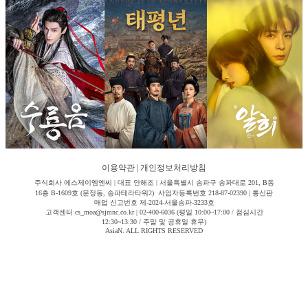
이용약관
|
개인정보처리방침
주식회사 에스제이엠엔씨 | 대표 안해조 | 서울특별시 송파구 송파대로 201, B동
16층 B-1609호 (문정동, 송파테라타워2) 사업자등록번호 218-87-02390 | 통신판
매업 신고번호 제-2024-서울송파-3233호
고객센터 cs_moa@sjmnc.co.kr | 02-400-6036 (평일 10:00~17:00 / 점심시간
12:30~13:30 / 주말 및 공휴일 휴무)
AsiaN. ALL RIGHTS RESERVED