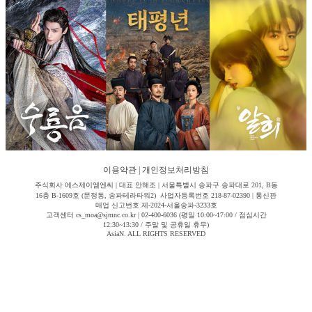
이용약관
|
개인정보처리방침
주식회사 에스제이엠엔씨 | 대표 안해조 | 서울특별시 송파구 송파대로 201, B동
16층 B-1609호 (문정동, 송파테라타워2) 사업자등록번호 218-87-02390 | 통신판
매업 신고번호 제-2024-서울송파-3233호
고객센터 cs_moa@sjmnc.co.kr | 02-400-6036 (평일 10:00~17:00 / 점심시간
12:30~13:30 / 주말 및 공휴일 휴무)
AsiaN. ALL RIGHTS RESERVED