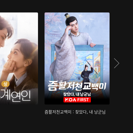
즘활저천교백미 : 찾았다, 내 낭군님
산하침