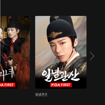
일념관산
국색방화