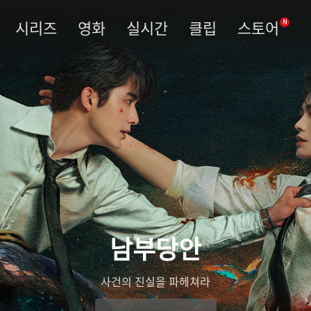
시리즈
영화
실시간
클립
스토어
N
남부당안
사건의 진실을 파헤쳐라