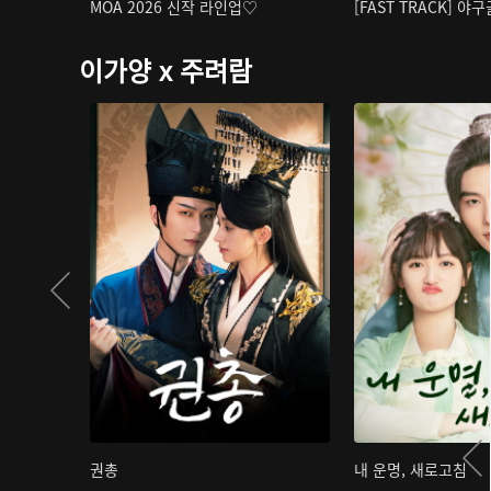
MOA 2026 신작 라인업♡
[FAST TRACK] 야
이가양 x 주려람
권총
내 운명, 새로고침