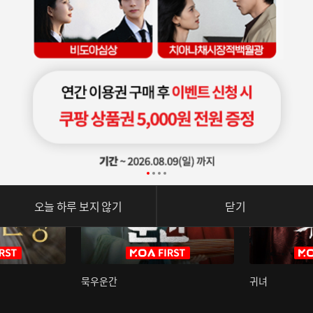
오늘 하루 보지 않기
닫기
묵우운간
귀녀