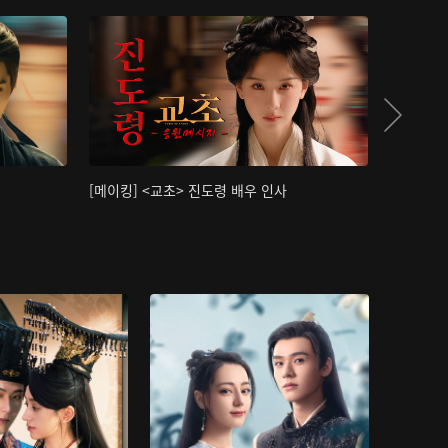
[메이킹] <교초> 진도령 배우 인사
[메이킹]