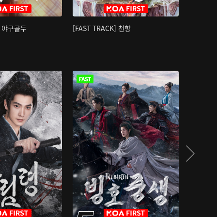
K] 야구골두
[FAST TRACK] 천향
소오강호 