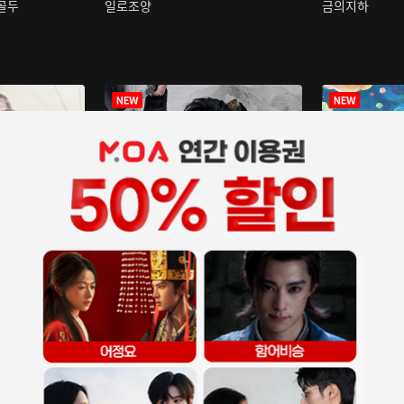
구골두
일로조양
금의지하
장중인
아재저리등니 :