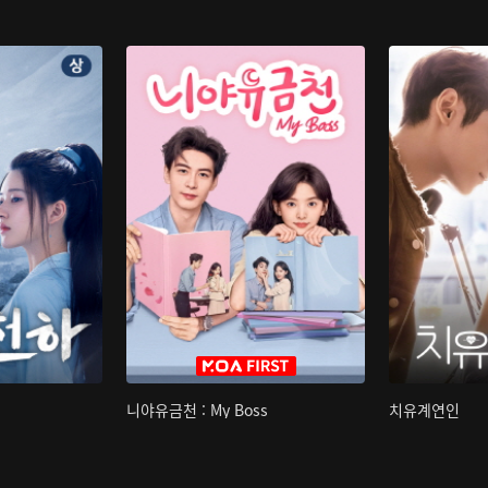
니야유금천 : My Boss
치유계연인