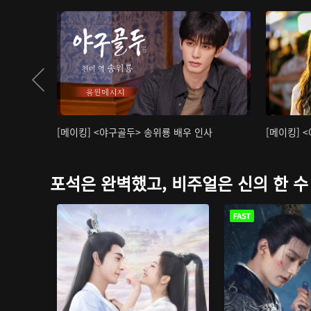
[메이킹] <야구골두> 송위룡 배우 인사
[메이킹] 
포석은 완벽했고, 비주얼은 신의 한 수