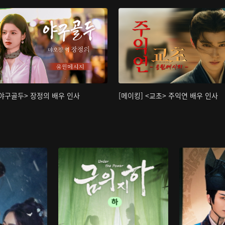
<야구골두> 장정의 배우 인사
[메이킹] <교초> 주익연 배우 인사