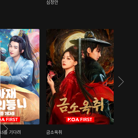
심정안
여과성음유
 너를 기다려
금소옥취
금수택심