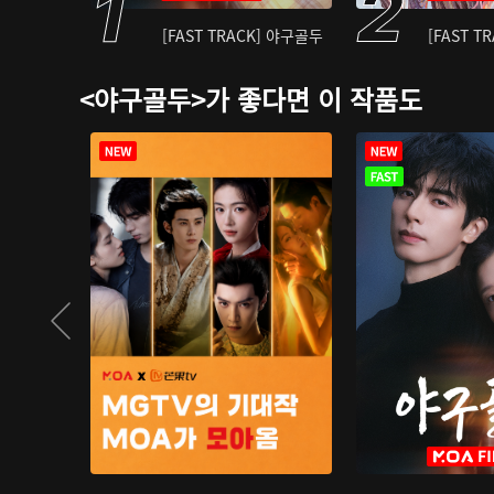
[FAST TRACK] 야구골두
[FAST T
<야구골두>가 좋다면 이 작품도