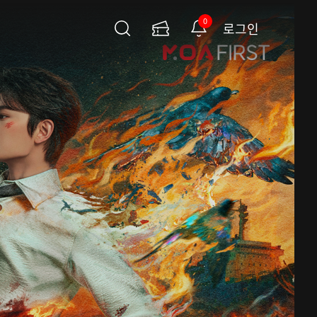
0
로그인
검
이
알
색
용
림
권
페
이
지