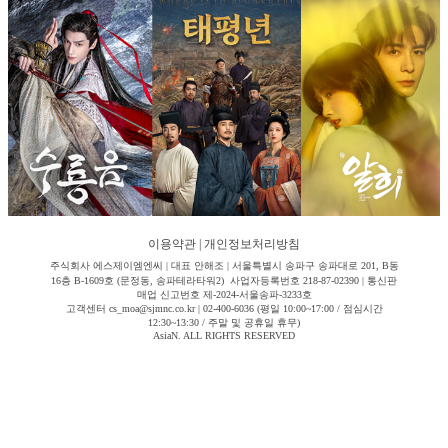
이용약관
|
개인정보처리방침
주식회사 에스제이엠엔씨 | 대표 안해조 | 서울특별시 송파구 송파대로 201, B동
16층 B-1609호 (문정동, 송파테라타워2) 사업자등록번호 218-87-02390 | 통신판
매업 신고번호 제-2024-서울송파-3233호
고객센터 cs_moa@sjmnc.co.kr | 02-400-6036 (평일 10:00~17:00 / 점심시간
12:30~13:30 / 주말 및 공휴일 휴무)
AsiaN. ALL RIGHTS RESERVED