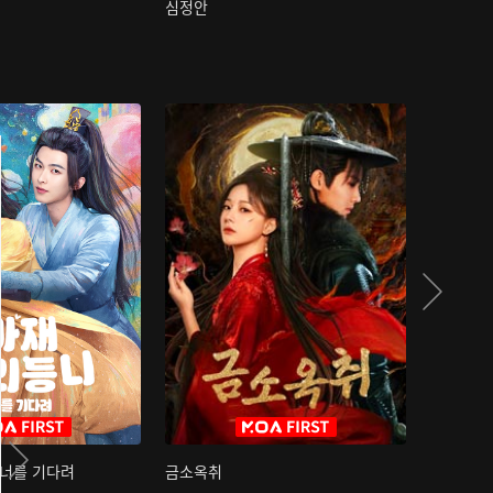
심정안
여과성음유
 너를 기다려
금소옥취
금수택심