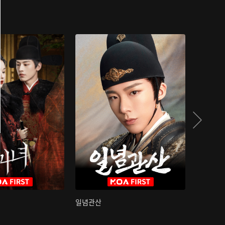
일념관산
국색방화