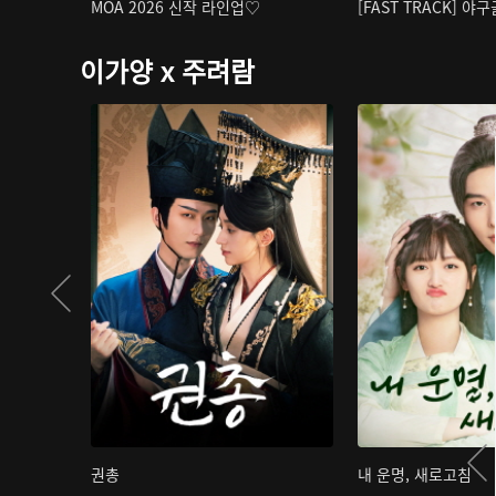
MOA 2026 신작 라인업♡
[FAST TRACK] 야
이가양 x 주려람
권총
내 운명, 새로고침