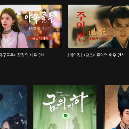
<야구골두> 장정의 배우 인사
[메이킹] <교초> 주익연 배우 인사