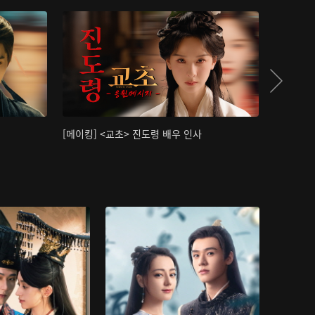
[메이킹] <교초> 진도령 배우 인사
[메이킹]