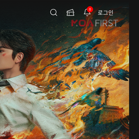
0
로그인
검
이
알
색
용
림
권
페
이
지