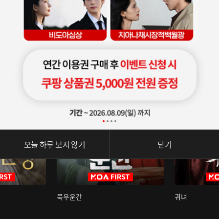
오늘 하루 보지 않기
닫기
묵우운간
귀녀