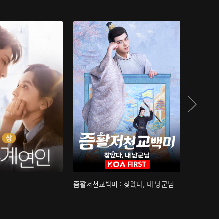
즘활저천교백미 : 찾았다, 내 낭군님
산하침