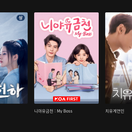
니야유금천 : My Boss
치유계연인