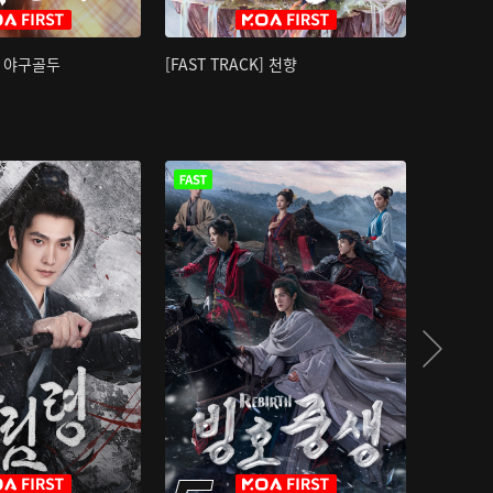
K] 야구골두
[FAST TRACK] 천향
소오강호 