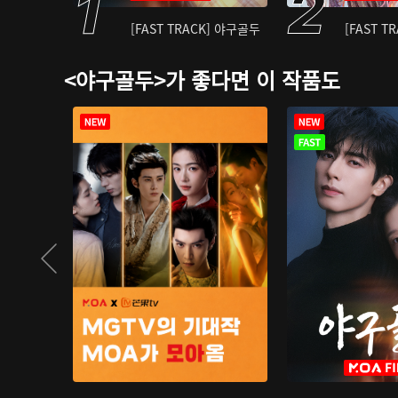
[FAST TRACK] 야구골두
[FAST T
<야구골두>가 좋다면 이 작품도