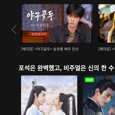
[메이킹] <야구골두> 송위룡 배우 인사
[메이킹] 
포석은 완벽했고, 비주얼은 신의 한 수