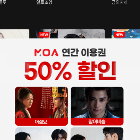
구골두
일로조양
금의지하
장중인
아재저리등니 :