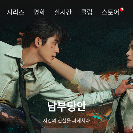
시리즈
영화
실시간
클립
스토어
N
남부당안
사건의 진실을 파헤쳐라