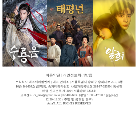
이용약관
|
개인정보처리방침
주식회사 에스제이엠엔씨 | 대표 안해조 | 서울특별시 송파구 송파대로 201, B동
16층 B-1609호 (문정동, 송파테라타워2) 사업자등록번호 218-87-02390 | 통신판
매업 신고번호 제-2024-서울송파-3233호
고객센터 cs_moa@sjmnc.co.kr | 02-400-6036 (평일 10:00~17:00 / 점심시간
12:30~13:30 / 주말 및 공휴일 휴무)
AsiaN. ALL RIGHTS RESERVED