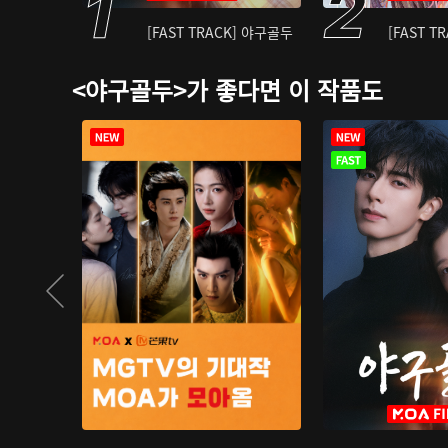
[FAST TRACK] 야구골두
[FAST T
<야구골두>가 좋다면 이 작품도