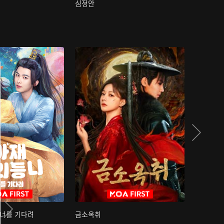
심정안
여과성음유
 너를 기다려
금소옥취
금수택심