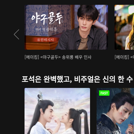
[메이킹] <야구골두> 송위룡 배우 인사
[메이킹] 
포석은 완벽했고, 비주얼은 신의 한 수