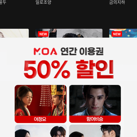
구골두
일로조양
금의지하
장중인
아재저리등니 :