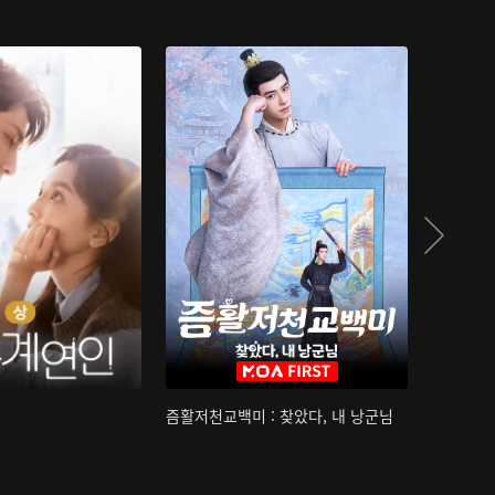
즘활저천교백미 : 찾았다, 내 낭군님
산하침