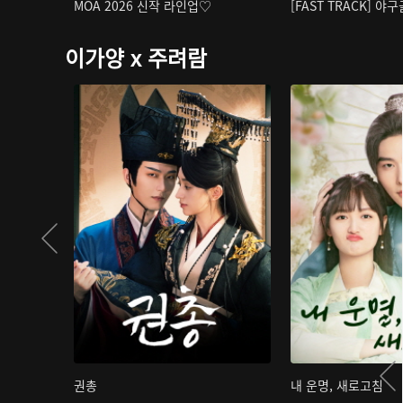
MOA 2026 신작 라인업♡
[FAST TRACK] 야
이가양 x 주려람
권총
내 운명, 새로고침