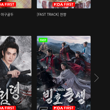
K] 야구골두
[FAST TRACK] 천향
소오강호 