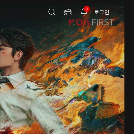
0
로그인
검
이
알
색
용
림
권
페
이
지