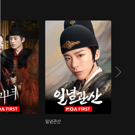
일념관산
국색방화