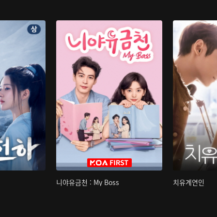
니야유금천 : My Boss
치유계연인