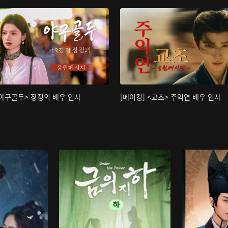
<야구골두> 장정의 배우 인사
[메이킹] <교초> 주익연 배우 인사