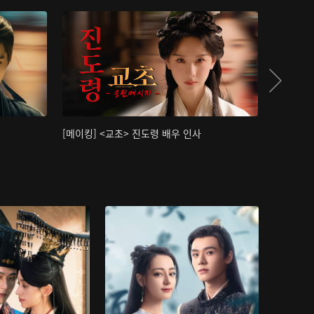
[메이킹] <교초> 진도령 배우 인사
[메이킹]