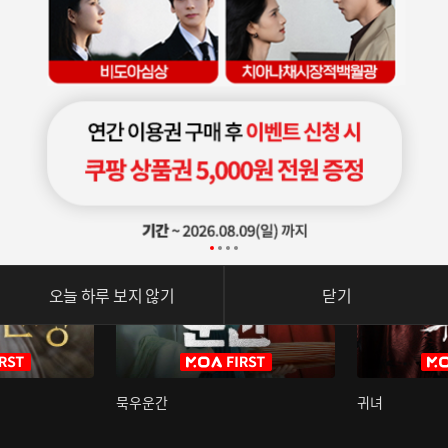
오늘 하루 보지 않기
닫기
묵우운간
귀녀