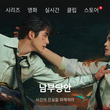
시리즈
영화
실시간
클립
스토어
N
남부당안
사건의 진실을 파헤쳐라