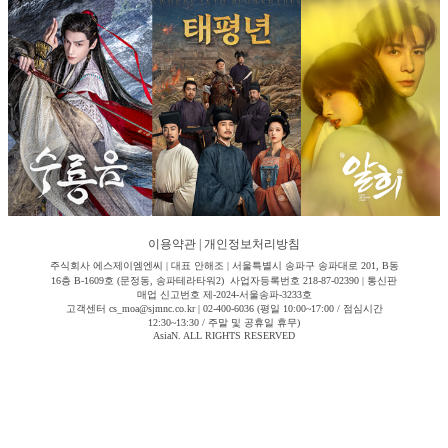
이용약관
|
개인정보처리방침
주식회사 에스제이엠엔씨 | 대표 안해조 | 서울특별시 송파구 송파대로 201, B동
16층 B-1609호 (문정동, 송파테라타워2) 사업자등록번호 218-87-02390 | 통신판
매업 신고번호 제-2024-서울송파-3233호
고객센터 cs_moa@sjmnc.co.kr | 02-400-6036 (평일 10:00~17:00 / 점심시간
12:30~13:30 / 주말 및 공휴일 휴무)
AsiaN. ALL RIGHTS RESERVED