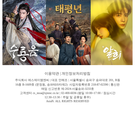
이용약관
|
개인정보처리방침
주식회사 에스제이엠엔씨 | 대표 안해조 | 서울특별시 송파구 송파대로 201, B동
16층 B-1609호 (문정동, 송파테라타워2) 사업자등록번호 218-87-02390 | 통신판
매업 신고번호 제-2024-서울송파-3233호
고객센터 cs_moa@sjmnc.co.kr | 02-400-6036 (평일 10:00~17:00 / 점심시간
12:30~13:30 / 주말 및 공휴일 휴무)
AsiaN. ALL RIGHTS RESERVED