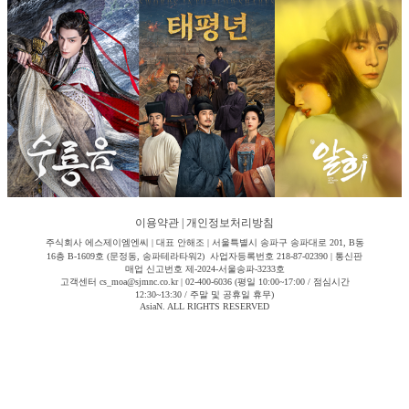
이용약관
|
개인정보처리방침
주식회사 에스제이엠엔씨 | 대표 안해조 | 서울특별시 송파구 송파대로 201, B동
16층 B-1609호 (문정동, 송파테라타워2) 사업자등록번호 218-87-02390 | 통신판
매업 신고번호 제-2024-서울송파-3233호
고객센터 cs_moa@sjmnc.co.kr | 02-400-6036 (평일 10:00~17:00 / 점심시간
12:30~13:30 / 주말 및 공휴일 휴무)
AsiaN. ALL RIGHTS RESERVED