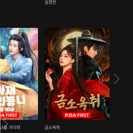
심정안
여과성음유
 너를 기다려
금소옥취
금수택심