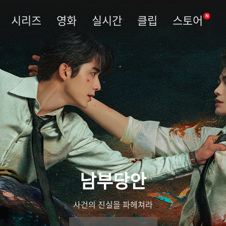
시리즈
영화
실시간
클립
스토어
N
남부당안
사건의 진실을 파헤쳐라