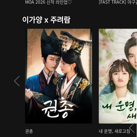
MOA 2026 신작 라인업♡
[FAST TRACK] 야
이가양 x 주려람
권총
내 운명, 새로고침