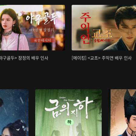
<야구골두> 장정의 배우 인사
[메이킹] <교초> 주익연 배우 인사