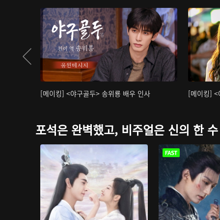
[메이킹] <야구골두> 송위룡 배우 인사
[메이킹] 
포석은 완벽했고, 비주얼은 신의 한 수