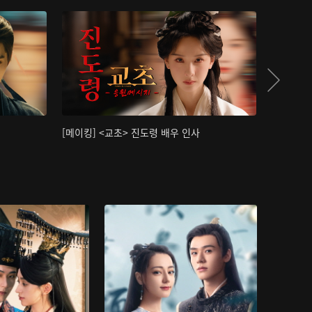
[메이킹] <교초> 진도령 배우 인사
[메이킹]