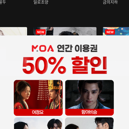
구골두
일로조양
금의지하
장중인
아재저리등니 :