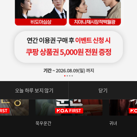
오늘 하루 보지 않기
닫기
묵우운간
귀녀