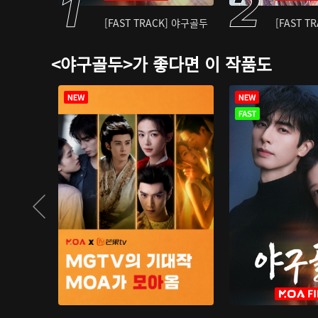
[FAST TRACK] 야구골두
[FAST T
<야구골두>가 좋다면 이 작품도