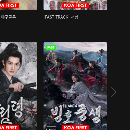
K] 야구골두
[FAST TRACK] 천향
소오강호 