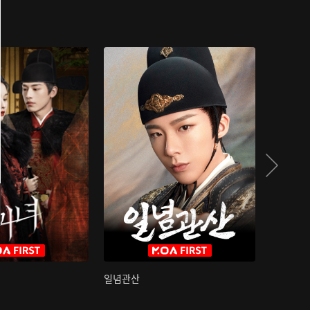
일념관산
국색방화