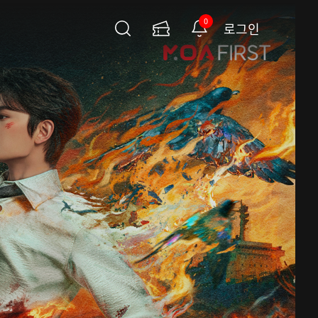
0
로그인
검
이
알
색
용
림
권
페
이
지