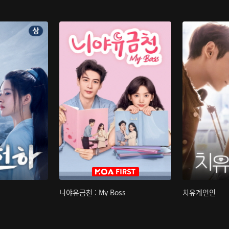
니야유금천 : My Boss
치유계연인