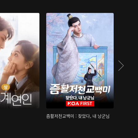
즘활저천교백미 : 찾았다, 내 낭군님
산하침