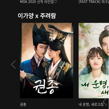
MOA 2026 신작 라인업♡
[FAST TRACK] 야
이가양 x 주려람
권총
내 운명, 새로고침