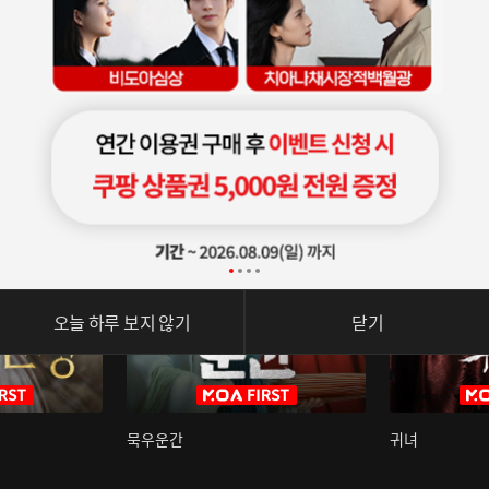
오늘 하루 보지 않기
닫기
묵우운간
귀녀