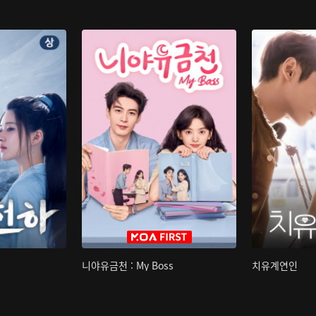
니야유금천 : My Boss
치유계연인