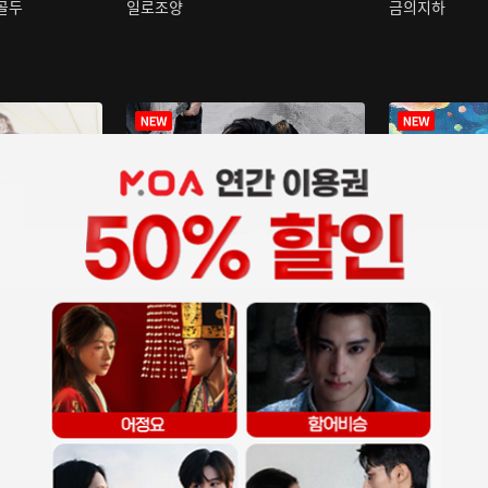
구골두
일로조양
금의지하
장중인
아재저리등니 :