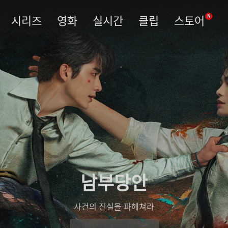
시리즈
영화
실시간
클립
스토어
N
남부당안
사건의 진실을 파헤쳐라