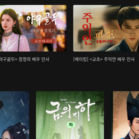
<야구골두> 장정의 배우 인사
[메이킹] <교초> 주익연 배우 인사