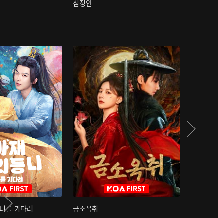
심정안
여과성음유
 너를 기다려
금소옥취
금수택심