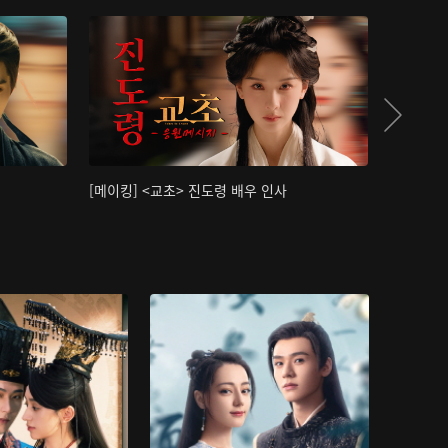
[메이킹] <교초> 진도령 배우 인사
[메이킹]