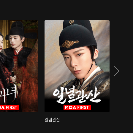
일념관산
국색방화