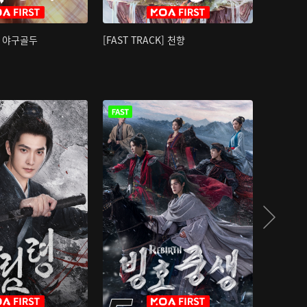
K] 야구골두
[FAST TRACK] 천향
소오강호 