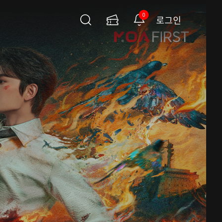
0
로그인
검
이
알
색
용
림
권
페
이
지