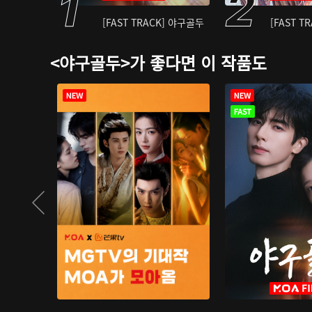
[FAST TRACK] 야구골두
[FAST T
<야구골두>가 좋다면 이 작품도