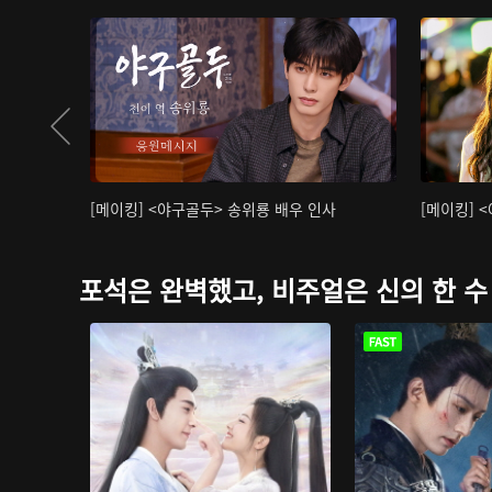
[메이킹] <야구골두> 송위룡 배우 인사
[메이킹] 
포석은 완벽했고, 비주얼은 신의 한 수