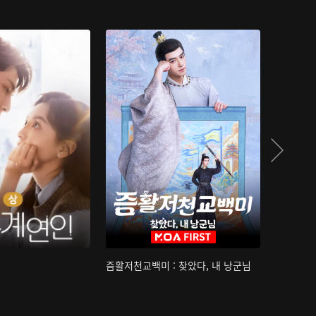
즘활저천교백미 : 찾았다, 내 낭군님
산하침