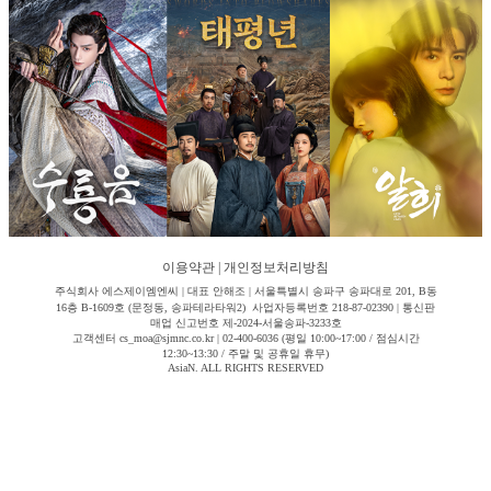
이용약관
|
개인정보처리방침
주식회사 에스제이엠엔씨 | 대표 안해조 | 서울특별시 송파구 송파대로 201, B동
16층 B-1609호 (문정동, 송파테라타워2) 사업자등록번호 218-87-02390 | 통신판
매업 신고번호 제-2024-서울송파-3233호
고객센터 cs_moa@sjmnc.co.kr | 02-400-6036 (평일 10:00~17:00 / 점심시간
12:30~13:30 / 주말 및 공휴일 휴무)
AsiaN. ALL RIGHTS RESERVED