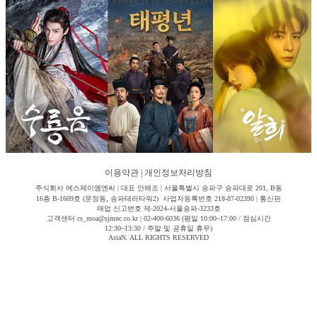
이용약관
|
개인정보처리방침
주식회사 에스제이엠엔씨 | 대표 안해조 | 서울특별시 송파구 송파대로 201, B동
16층 B-1609호 (문정동, 송파테라타워2) 사업자등록번호 218-87-02390 | 통신판
매업 신고번호 제-2024-서울송파-3233호
고객센터 cs_moa@sjmnc.co.kr | 02-400-6036 (평일 10:00~17:00 / 점심시간
12:30~13:30 / 주말 및 공휴일 휴무)
AsiaN. ALL RIGHTS RESERVED