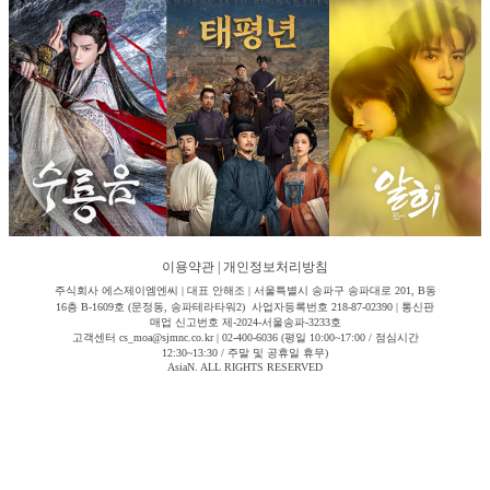
이용약관
|
개인정보처리방침
주식회사 에스제이엠엔씨 | 대표 안해조 | 서울특별시 송파구 송파대로 201, B동
16층 B-1609호 (문정동, 송파테라타워2) 사업자등록번호 218-87-02390 | 통신판
매업 신고번호 제-2024-서울송파-3233호
고객센터 cs_moa@sjmnc.co.kr | 02-400-6036 (평일 10:00~17:00 / 점심시간
12:30~13:30 / 주말 및 공휴일 휴무)
AsiaN. ALL RIGHTS RESERVED