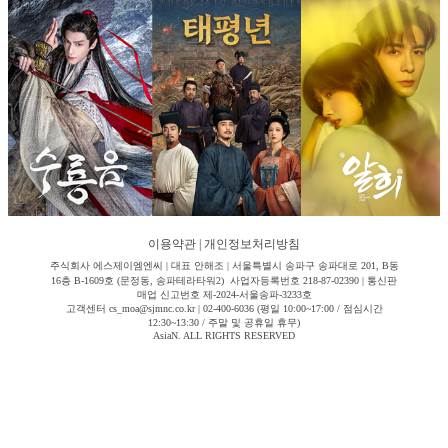
이용약관
|
개인정보처리방침
주식회사 에스제이엠엔씨 | 대표 안해조 | 서울특별시 송파구 송파대로 201, B동
16층 B-1609호 (문정동, 송파테라타워2) 사업자등록번호 218-87-02390 | 통신판
매업 신고번호 제-2024-서울송파-3233호
고객센터 cs_moa@sjmnc.co.kr | 02-400-6036 (평일 10:00~17:00 / 점심시간
12:30~13:30 / 주말 및 공휴일 휴무)
AsiaN. ALL RIGHTS RESERVED