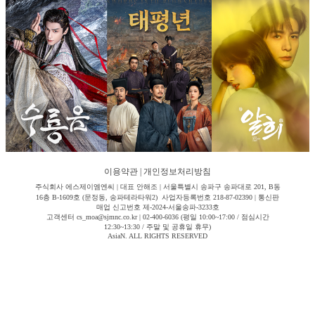
이용약관
|
개인정보처리방침
주식회사 에스제이엠엔씨 | 대표 안해조 | 서울특별시 송파구 송파대로 201, B동
16층 B-1609호 (문정동, 송파테라타워2) 사업자등록번호 218-87-02390 | 통신판
매업 신고번호 제-2024-서울송파-3233호
고객센터 cs_moa@sjmnc.co.kr | 02-400-6036 (평일 10:00~17:00 / 점심시간
12:30~13:30 / 주말 및 공휴일 휴무)
AsiaN. ALL RIGHTS RESERVED