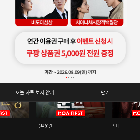
오늘 하루 보지 않기
닫기
묵우운간
귀녀