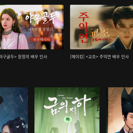
<야구골두> 장정의 배우 인사
[메이킹] <교초> 주익연 배우 인사