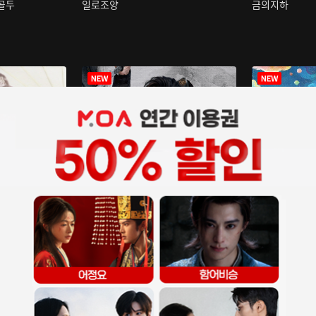
구골두
일로조양
금의지하
장중인
아재저리등니 :