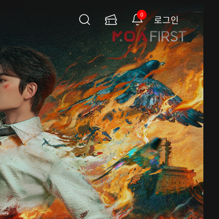
0
로그인
검
이
알
색
용
림
권
페
이
지