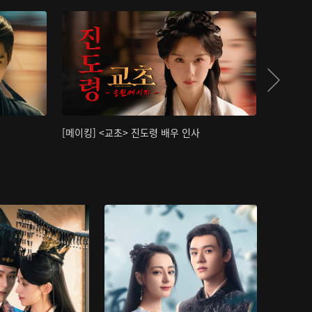
[메이킹] <교초> 진도령 배우 인사
[메이킹]