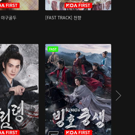
K] 야구골두
[FAST TRACK] 천향
소오강호 