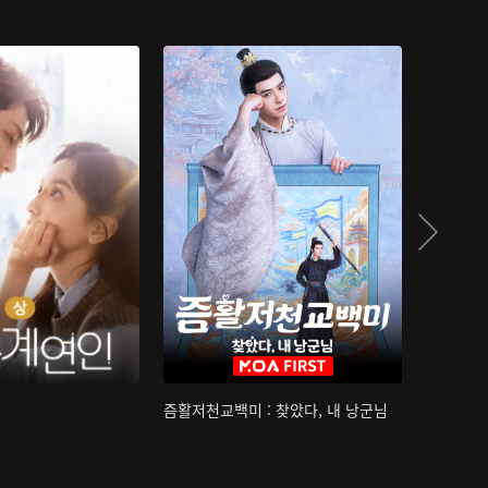
즘활저천교백미 : 찾았다, 내 낭군님
산하침