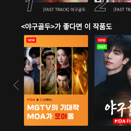
[FAST TRACK] 야구골두
[FAST T
<야구골두>가 좋다면 이 작품도