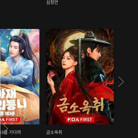
심정안
여과성음유
 너를 기다려
금소옥취
금수택심