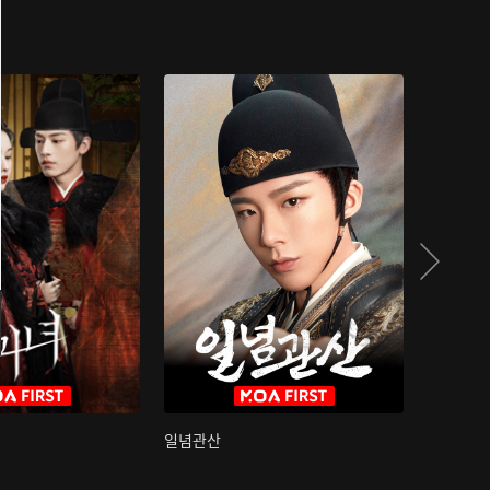
일념관산
국색방화