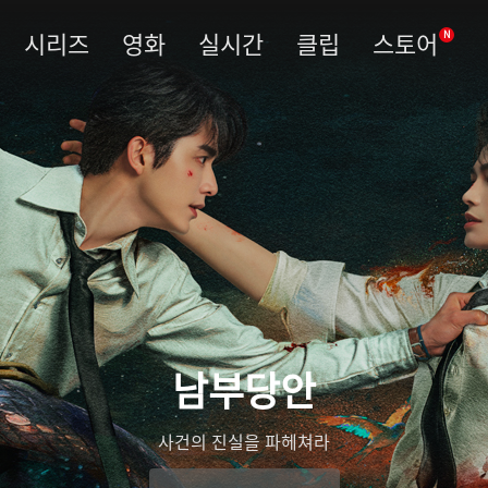
시리즈
영화
실시간
클립
스토어
N
남부당안
사건의 진실을 파헤쳐라