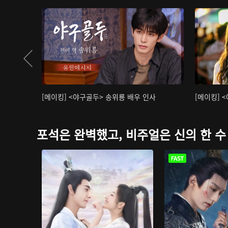
[메이킹] <야구골두> 송위룡 배우 인사
[메이킹] 
포석은 완벽했고, 비주얼은 신의 한 수