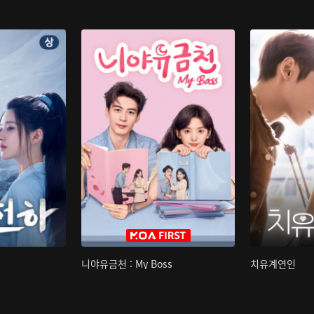
니야유금천 : My Boss
치유계연인