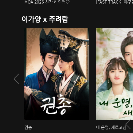
MOA 2026 신작 라인업♡
[FAST TRACK] 야
이가양 x 주려람
권총
내 운명, 새로고침