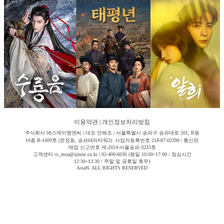
이용약관
|
개인정보처리방침
주식회사 에스제이엠엔씨 | 대표 안해조 | 서울특별시 송파구 송파대로 201, B동
16층 B-1609호 (문정동, 송파테라타워2) 사업자등록번호 218-87-02390 | 통신판
매업 신고번호 제-2024-서울송파-3233호
고객센터 cs_moa@sjmnc.co.kr | 02-400-6036 (평일 10:00~17:00 / 점심시간
12:30~13:30 / 주말 및 공휴일 휴무)
AsiaN. ALL RIGHTS RESERVED