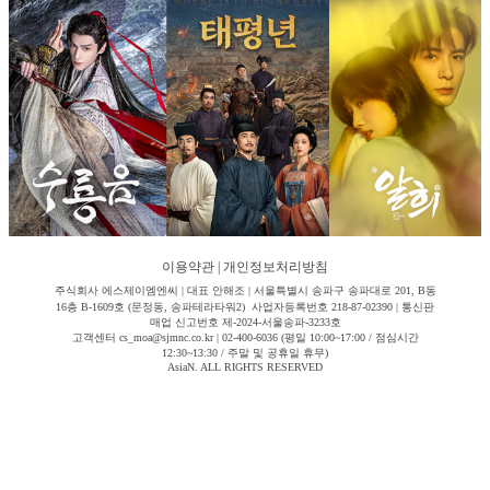
이용약관
|
개인정보처리방침
주식회사 에스제이엠엔씨 | 대표 안해조 | 서울특별시 송파구 송파대로 201, B동
16층 B-1609호 (문정동, 송파테라타워2) 사업자등록번호 218-87-02390 | 통신판
매업 신고번호 제-2024-서울송파-3233호
고객센터 cs_moa@sjmnc.co.kr | 02-400-6036 (평일 10:00~17:00 / 점심시간
12:30~13:30 / 주말 및 공휴일 휴무)
AsiaN. ALL RIGHTS RESERVED