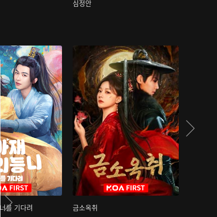
심정안
여과성음유
 너를 기다려
금소옥취
금수택심