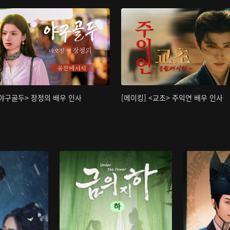
<야구골두> 장정의 배우 인사
[메이킹] <교초> 주익연 배우 인사