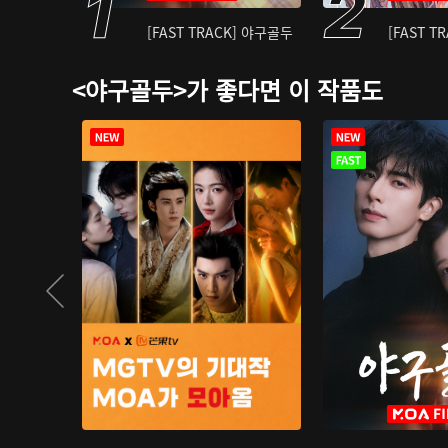
[FAST TRACK] 야구골두
[FAST T
<야구골두>가 좋다면 이 작품도