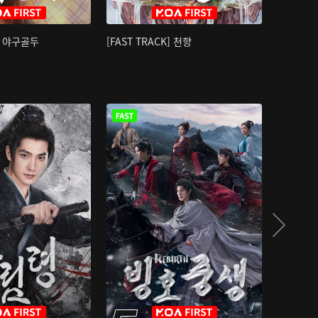
K] 야구골두
[FAST TRACK] 천향
소오강호 