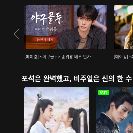
[메이킹] <야구골두> 송위룡 배우 인사
[메이킹] 
포석은 완벽했고, 비주얼은 신의 한 수