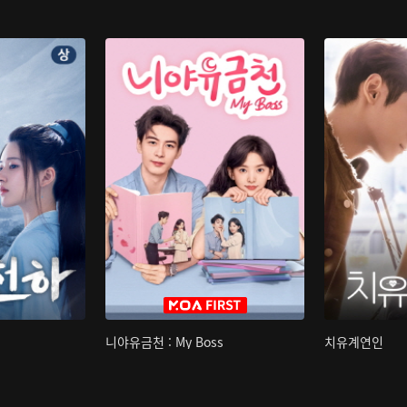
니야유금천 : My Boss
치유계연인