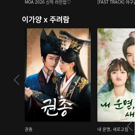
MOA 2026 신작 라인업♡
[FAST TRACK] 야
이가양 x 주려람
권총
내 운명, 새로고침