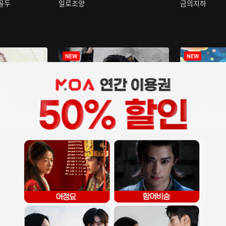
구골두
일로조양
금의지하
장중인
아재저리등니 :