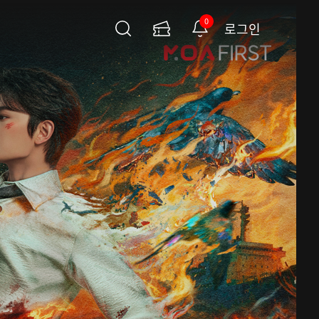
0
로그인
검
이
알
색
용
림
권
페
이
지