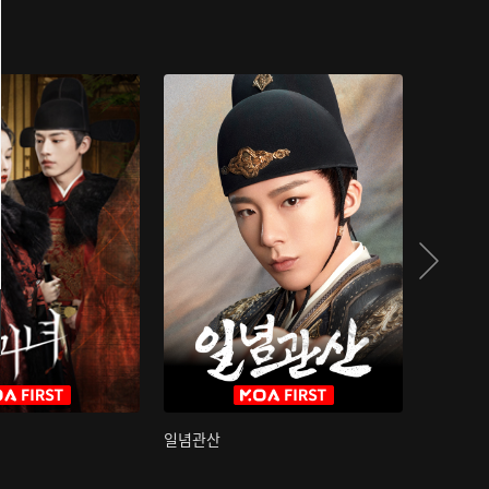
일념관산
국색방화