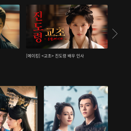
[메이킹] <교초> 진도령 배우 인사
[메이킹]