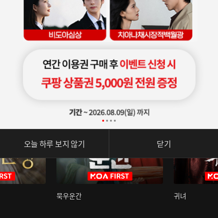
오늘 하루 보지 않기
닫기
묵우운간
귀녀