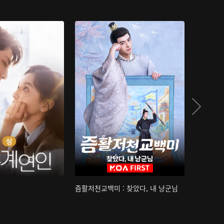
즘활저천교백미 : 찾았다, 내 낭군님
산하침