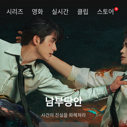
시리즈
영화
실시간
클립
스토어
N
남부당안
사건의 진실을 파헤쳐라