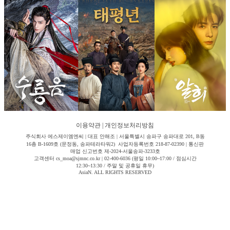
이용약관
|
개인정보처리방침
주식회사 에스제이엠엔씨 | 대표 안해조 | 서울특별시 송파구 송파대로 201, B동
16층 B-1609호 (문정동, 송파테라타워2) 사업자등록번호 218-87-02390 | 통신판
매업 신고번호 제-2024-서울송파-3233호
고객센터 cs_moa@sjmnc.co.kr | 02-400-6036 (평일 10:00~17:00 / 점심시간
12:30~13:30 / 주말 및 공휴일 휴무)
AsiaN. ALL RIGHTS RESERVED