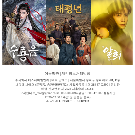
이용약관
|
개인정보처리방침
주식회사 에스제이엠엔씨 | 대표 안해조 | 서울특별시 송파구 송파대로 201, B동
16층 B-1609호 (문정동, 송파테라타워2) 사업자등록번호 218-87-02390 | 통신판
매업 신고번호 제-2024-서울송파-3233호
고객센터 cs_moa@sjmnc.co.kr | 02-400-6036 (평일 10:00~17:00 / 점심시간
12:30~13:30 / 주말 및 공휴일 휴무)
AsiaN. ALL RIGHTS RESERVED