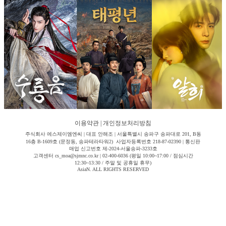
이용약관
|
개인정보처리방침
주식회사 에스제이엠엔씨 | 대표 안해조 | 서울특별시 송파구 송파대로 201, B동
16층 B-1609호 (문정동, 송파테라타워2) 사업자등록번호 218-87-02390 | 통신판
매업 신고번호 제-2024-서울송파-3233호
고객센터 cs_moa@sjmnc.co.kr | 02-400-6036 (평일 10:00~17:00 / 점심시간
12:30~13:30 / 주말 및 공휴일 휴무)
AsiaN. ALL RIGHTS RESERVED