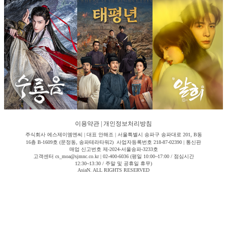
이용약관
|
개인정보처리방침
주식회사 에스제이엠엔씨 | 대표 안해조 | 서울특별시 송파구 송파대로 201, B동
16층 B-1609호 (문정동, 송파테라타워2) 사업자등록번호 218-87-02390 | 통신판
매업 신고번호 제-2024-서울송파-3233호
고객센터 cs_moa@sjmnc.co.kr | 02-400-6036 (평일 10:00~17:00 / 점심시간
12:30~13:30 / 주말 및 공휴일 휴무)
AsiaN. ALL RIGHTS RESERVED